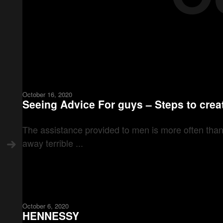
October 16, 2020
Seeing Advice For guys – Steps to cr
The assistance provided to men is more often than
away terrible ...
October 6, 2020
HENNESSY