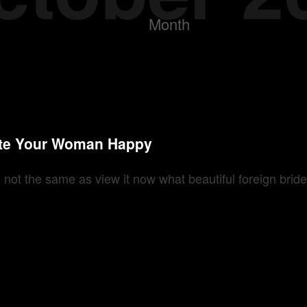
Month
eate Your Woman Happy
 not the same as view it now what beautiful foreign brid